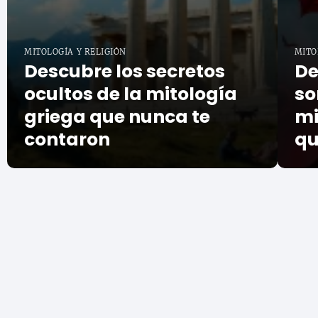
MITOLOGÍA Y RELIGIÓN
MITO
Descubre los secretos
De
ocultos de la mitología
so
griega que nunca te
mi
contaron
qu