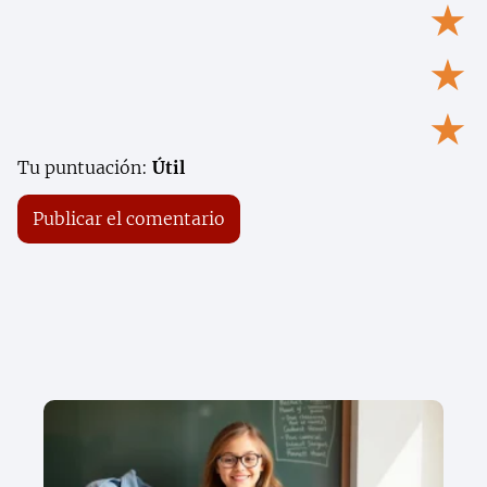
★
★
★
Tu puntuación:
Útil