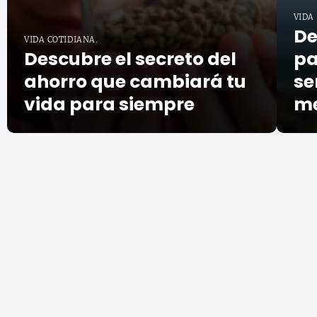
VIDA
De
VIDA COTIDIANA.
Descubre el secreto del
pa
ahorro que cambiará tu
se
vida para siempre
me