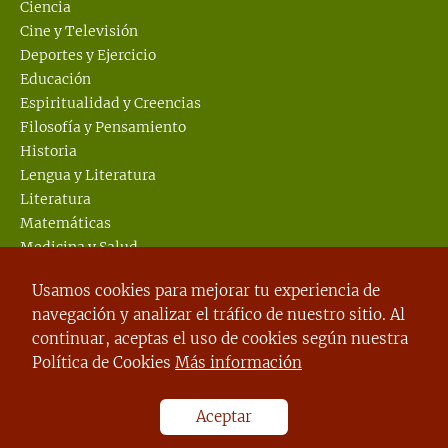
Ciencia
Cine y Televisión
Deportes y Ejercicio
Educación
Espiritualidad y Creencias
Filosofía y Pensamiento
Historia
Lengua y Literatura
Literatura
Matemáticas
Medicina y Salud
Mitología y Religión
Usamos cookies para mejorar tu experiencia de
Música
navegación y analizar el tráfico de nuestro sitio. Al
Psicología
continuar, aceptas el uso de cookies según nuestra
Sin categoría
Política de Cookies
Más información
Sociedad y Política
Tecnología.
Turismo y Lugares
Aceptar
Vida Cotidiana.