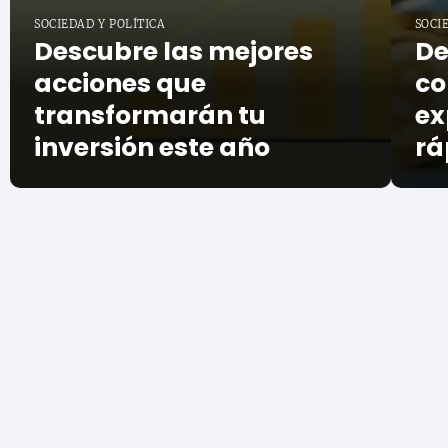
SOCIEDAD Y POLÍTICA
SOCI
Descubre las mejores
De
acciones que
co
transformarán tu
ex
inversión este año
rá