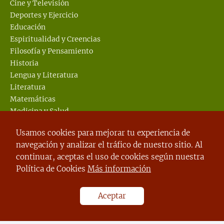
Cine y Televisión
Deportes y Ejercicio
Educación
Espiritualidad y Creencias
Filosofía y Pensamiento
Historia
Lengua y Literatura
Literatura
Matemáticas
Medicina y Salud
Mitología y Religión
Usamos cookies para mejorar tu experiencia de
Música
navegación y analizar el tráfico de nuestro sitio. Al
Psicología
continuar, aceptas el uso de cookies según nuestra
Sin categoría
Política de Cookies
Más información
Sociedad y Política
Tecnología.
Turismo y Lugares
Aceptar
Vida Cotidiana.