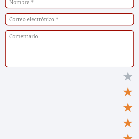
★
★
★
★
★