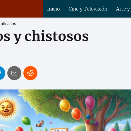
Inicio
Cine y Televisión
Arte y
xplicados
s y chistosos