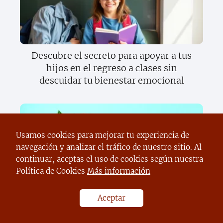
Descubre el secreto para apoyar a tus
hijos en el regreso a clases sin
descuidar tu bienestar emocional
Usamos cookies para mejorar tu experiencia de
navegación y analizar el tráfico de nuestro sitio. Al
continuar, aceptas el uso de cookies según nuestra
Política de Cookies
Más información
Descubre el increíble mundo del
Aceptar
sentido del gusto y cómo transforma tu
vida diaria