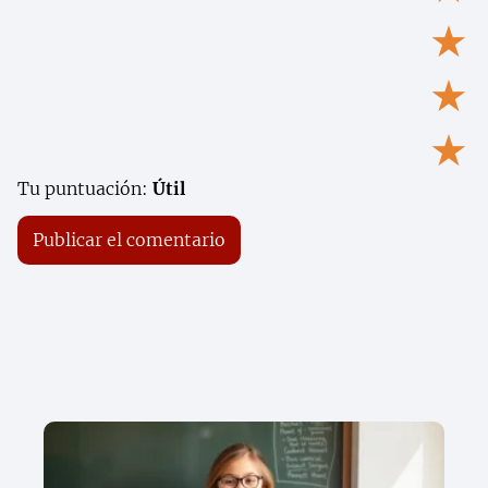
★
★
★
Tu puntuación:
Útil