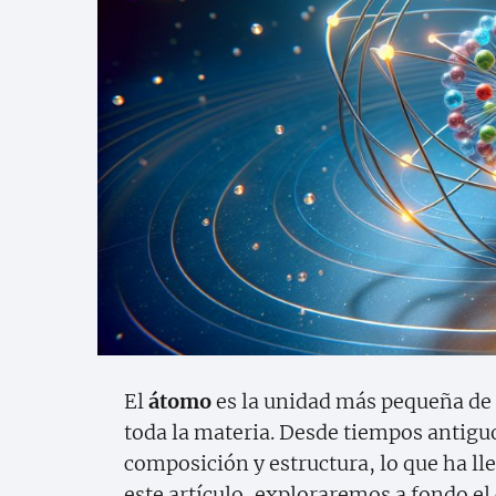
El
átomo
es la unidad más pequeña de 
toda la materia. Desde tiempos antig
composición y estructura, lo que ha ll
este artículo, exploraremos a fondo el