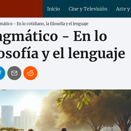
Inicio
Cine y Televisión
Arte y
tico - En lo cotidiano, la filosofía y el lenguaje
agmático - En lo
losofía y el lenguaje