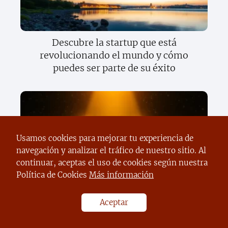
Descubre la startup que está
revolucionando el mundo y cómo
puedes ser parte de su éxito
Usamos cookies para mejorar tu experiencia de
navegación y analizar el tráfico de nuestro sitio. Al
continuar, aceptas el uso de cookies según nuestra
Política de Cookies
Más información
Descubre cómo el sector privado está
cambiando el mundo y lo que significa
Aceptar
para tu futuro