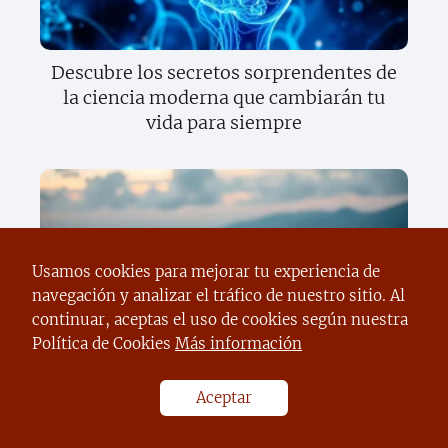
Descubre los secretos sorprendentes de
la ciencia moderna que cambiarán tu
vida para siempre
Usamos cookies para mejorar tu experiencia de
navegación y analizar el tráfico de nuestro sitio. Al
continuar, aceptas el uso de cookies según nuestra
Descubre el sorprendente poder del
Política de Cookies
Más información
texto científico que cambiará tu forma
de ver el mundo
Aceptar