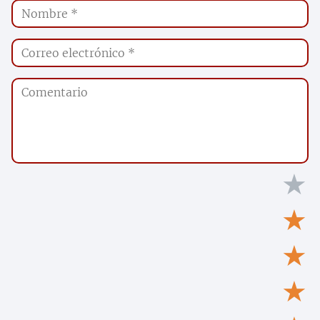
★
★
★
★