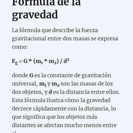
Fórmula de la
gravedad
La fórmula que describe la fuerza
gravitacional entre dos masas se expresa
como:
2
F
= G * (m
* m
) / d
g
1
2
donde
G
es la constante de gravitación
universal,
m
y
m
son las masas de los
1
2
dos objetos, y
d
es la distancia entre ellos.
Esta fórmula ilustra cómo la gravedad
decrece rápidamente con la distancia, lo
que significa que los objetos más
distantes se afectan mucho menos entre