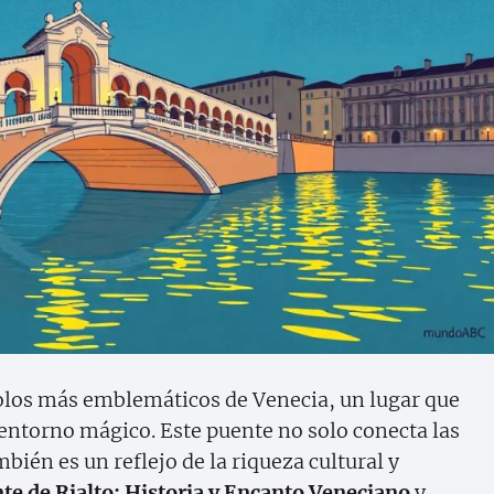
bolos más emblemáticos de Venecia, un lugar que
 entorno mágico. Este puente no solo conecta las
mbién es un reflejo de la riqueza cultural y
te de Rialto: Historia y Encanto Veneciano
y