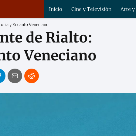
Inicio
Cine y Televisión
Arte y
storia y Encanto Veneciano
nte de Rialto:
anto Veneciano