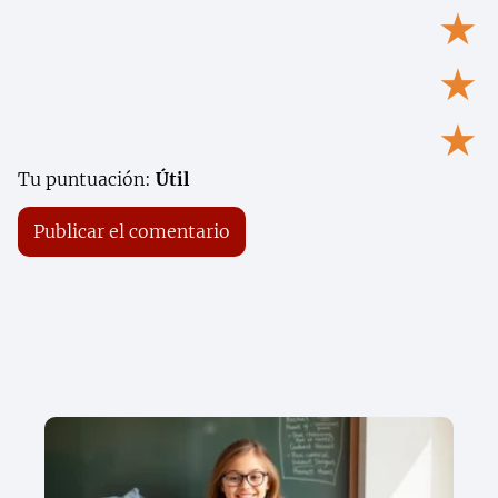
★
★
★
Tu puntuación:
Útil