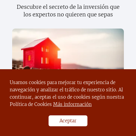
Descubre el secreto de la inversión que
los expertos no quieren que sepas
Descubre la verdad oculta sobre los
Usamos cookies para mejorar tu experiencia de
bonos que cambiará tu forma de
navegación y analizar el tráfico de nuestro sitio. Al
invertir para siempre
continuar, aceptas el uso de cookies según nuestra
Política de Cookies
Más información
Aceptar