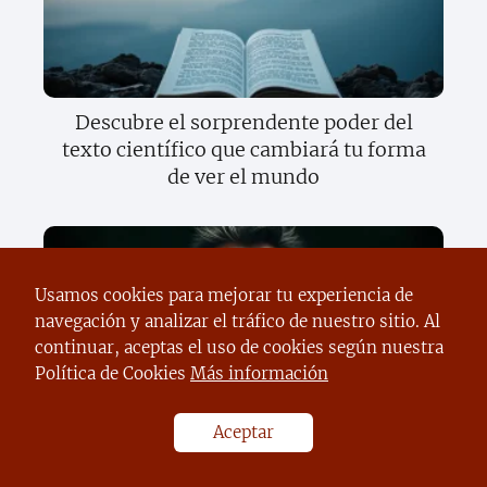
Descubre el sorprendente poder del
texto científico que cambiará tu forma
de ver el mundo
Usamos cookies para mejorar tu experiencia de
navegación y analizar el tráfico de nuestro sitio. Al
continuar, aceptas el uso de cookies según nuestra
Política de Cookies
Más información
El sorprendente secreto del sargazo
Aceptar
que todos deben conocer ahora mismo