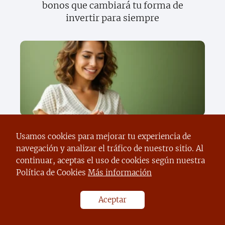
bonos que cambiará tu forma de
invertir para siempre
Descubre cómo el apilamiento de
Usamos cookies para mejorar tu experiencia de
hábitos puede transformar tu vida: los
navegación y analizar el tráfico de nuestro sitio. Al
secretos que nadie te cuenta
continuar, aceptas el uso de cookies según nuestra
Política de Cookies
Más información
Aceptar