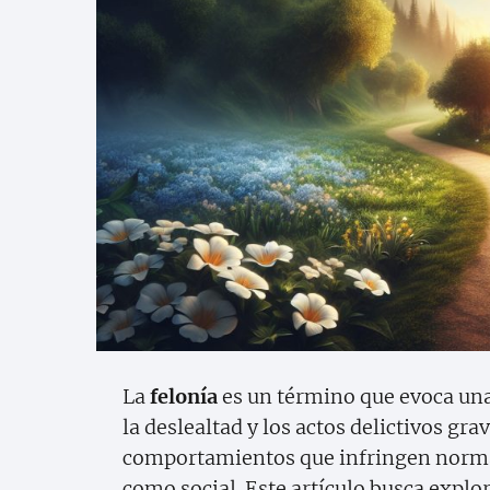
La
felonía
es un término que evoca una 
la deslealtad y los actos delictivos gr
comportamientos que infringen normas
como social. Este artículo busca explor