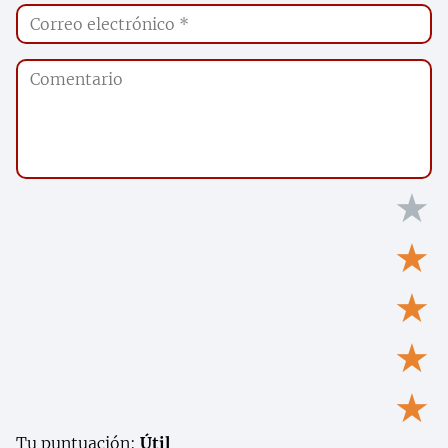
★
★
★
★
★
Tu puntuación:
Útil