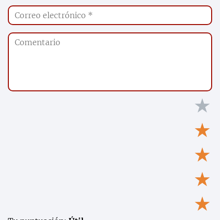
★
★
★
★
★