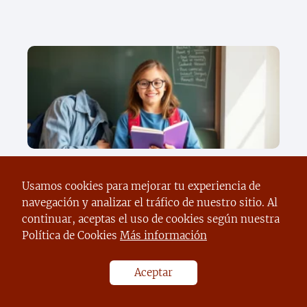
Descubre el secreto para apoyar a tus
hijos en el regreso a clases sin
Usamos cookies para mejorar tu experiencia de
descuidar tu bienestar emocional
navegación y analizar el tráfico de nuestro sitio. Al
continuar, aceptas el uso de cookies según nuestra
Política de Cookies
Más información
Aceptar