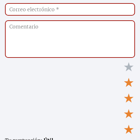
★
★
★
★
★