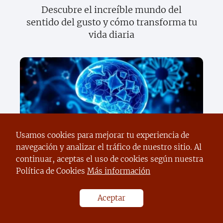
Descubre el increíble mundo del
sentido del gusto y cómo transforma tu
vida diaria
Usamos cookies para mejorar tu experiencia de
Descubre los secretos sorprendentes de
navegación y analizar el tráfico de nuestro sitio. Al
la ciencia moderna que cambiarán tu
continuar, aceptas el uso de cookies según nuestra
vida para siempre
Política de Cookies
Más información
Aceptar