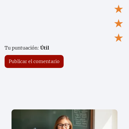
★
★
★
Tu puntuación:
Útil