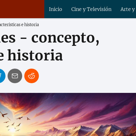
Inicio
Cine y Televisión
Arte y
cterísticas e historia
es - concepto,
e historia