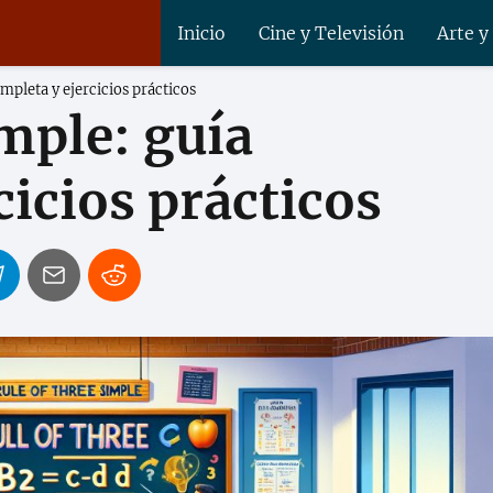
Inicio
Cine y Televisión
Arte y
ompleta y ejercicios prácticos
imple: guía
cicios prácticos