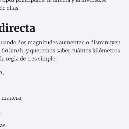
e ellas.
directa
za cuando dos magnitudes aumentan o disminuyen
a a 60 km/h, y queremos saber cuántos kilómetros
a regla de tres simple:
m,
te manera:
m
as.