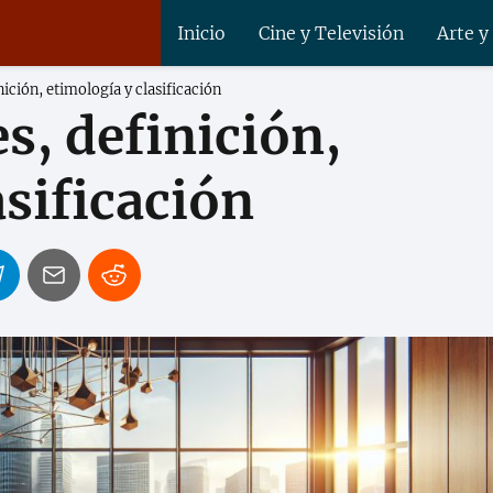
Inicio
Cine y Televisión
Arte y
ición, etimología y clasificación
s, definición,
asificación