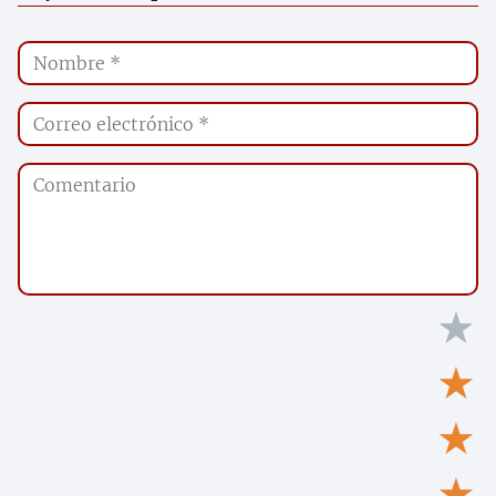
★
★
★
★