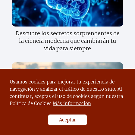
Descubre los secretos sorprendentes de
la ciencia moderna que cambiarán tu
vida para siempre
Usamos cookies para mejorar tu experiencia de
navegación y analizar el tráfico de nuestro sitio. Al
continuar, aceptas el uso de cookies según nuestra
Política de Cookies
Más información
Descubre el sorprendente poder del
Aceptar
texto científico que cambiará tu forma
de ver el mundo