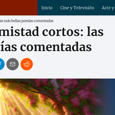
Inicio
Cine y Televisión
Arte y
as más bellas poesías comentadas
istad cortos: las
sías comentadas