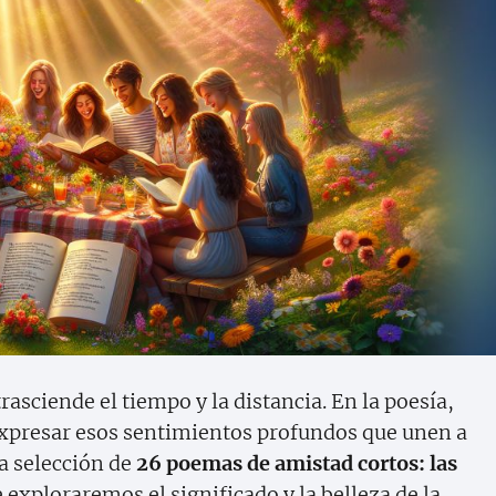
rasciende el tiempo y la distancia. En la poesía,
presar esos sentimientos profundos que unen a
na selección de
26 poemas de amistad cortos: las
 exploraremos el significado y la belleza de la