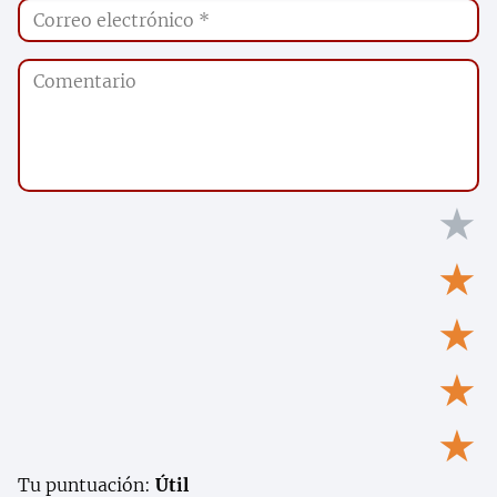
★
★
★
★
★
Tu puntuación:
Útil