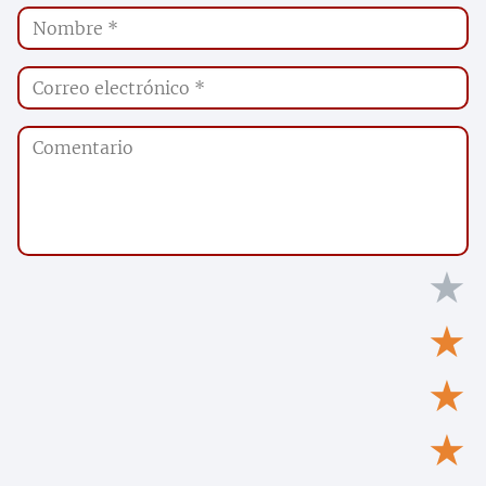
★
★
★
★