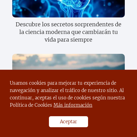
Descubre los secretos sorprendentes de
la ciencia moderna que cambiarán tu
vida para siempre
Usamos cookies para mejorar tu experiencia de
navegación y analizar el tráfico de nuestro sitio. Al
continuar, aceptas el uso de cookies según nuestra
Política de Cookies
Más información
Descubre el sorprendente poder del
texto científico que cambiará tu forma
de ver el mundo
Aceptar