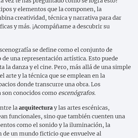
una vez te has preguntado cómo se logra esto?
 tipos y elementos que la componen, la
bina creatividad, técnica y narrativa para dar
ráficas y más. ¡Acompáñame a descubrir su
 escenografía se define como el conjunto de
de una representación artística. Esto puede
ta la danza y el cine. Pero, más allá de una simple
el arte y la técnica que se emplean en la
pacios donde transcurre una obra. Los
ea son conocidos como
escenógrafos
.
ntre la
arquitectura
y las artes escénicas,
ean funcionales, sino que también cuenten una
entos como el sonido y la iluminación, la
n de un mundo ficticio que envuelve al