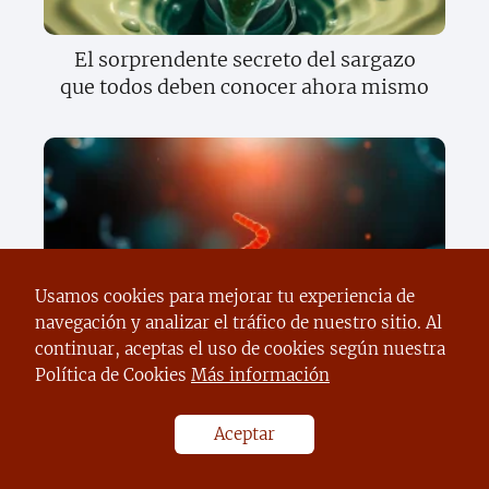
El sorprendente secreto del sargazo
que todos deben conocer ahora mismo
Usamos cookies para mejorar tu experiencia de
navegación y analizar el tráfico de nuestro sitio. Al
Descubre el sorprendente secreto de la
continuar, aceptas el uso de cookies según nuestra
herencia que cambiará todo lo que
Política de Cookies
Más información
sabes sobre tus genes
Aceptar