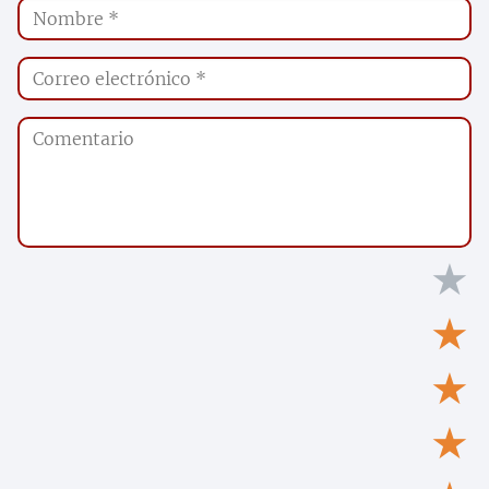
★
★
★
★