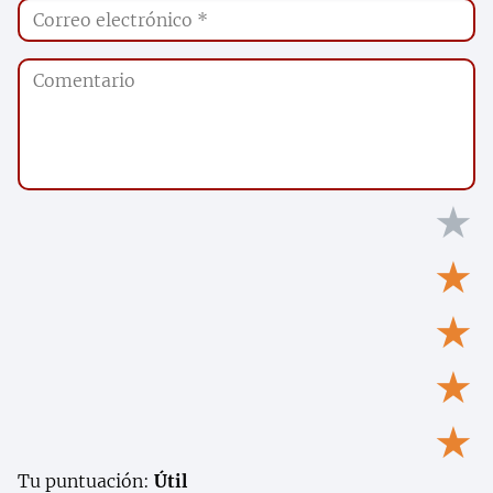
★
★
★
★
★
Tu puntuación:
Útil