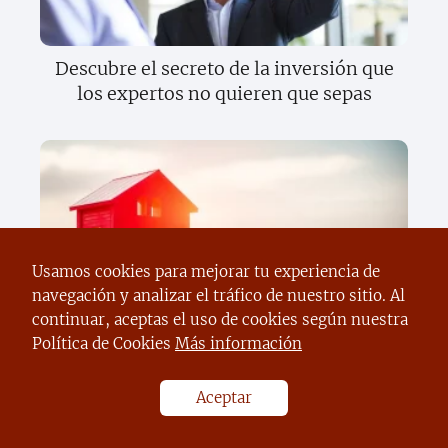
Descubre el secreto de la inversión que
los expertos no quieren que sepas
Usamos cookies para mejorar tu experiencia de
navegación y analizar el tráfico de nuestro sitio. Al
Descubre la verdad oculta sobre los
continuar, aceptas el uso de cookies según nuestra
bonos que cambiará tu forma de
Política de Cookies
Más información
invertir para siempre
Aceptar