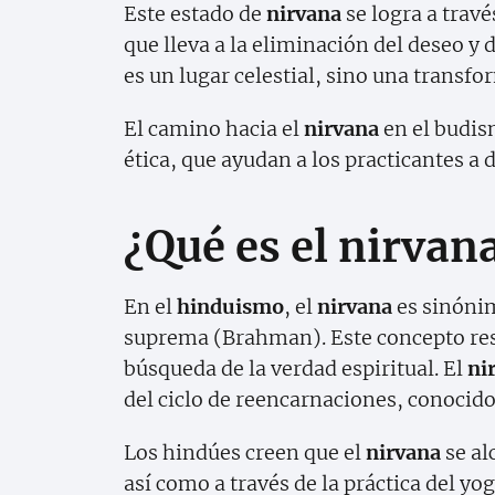
Este estado de
nirvana
se logra a travé
que lleva a la eliminación del deseo y 
es un lugar celestial, sino una transfo
El camino hacia el
nirvana
en el budis
ética, que ayudan a los practicantes a 
¿Qué es el nirvan
En el
hinduismo
, el
nirvana
es sinónim
suprema (Brahman). Este concepto resa
búsqueda de la verdad espiritual. El
ni
del ciclo de reencarnaciones, conocid
Los hindúes creen que el
nirvana
se al
así como a través de la práctica del yo