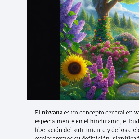
El
nirvana
es un concepto central en va
especialmente en el hinduismo, el bud
liberación del sufrimiento y de los cic
exploraremos su definición, significa