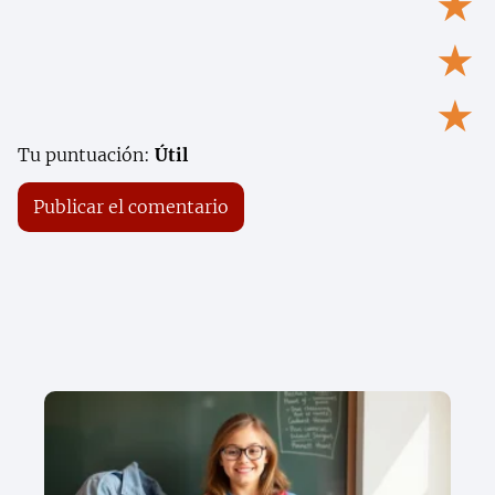
★
★
★
Tu puntuación:
Útil