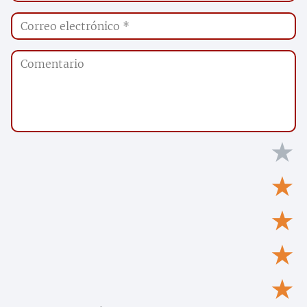
★
★
★
★
★