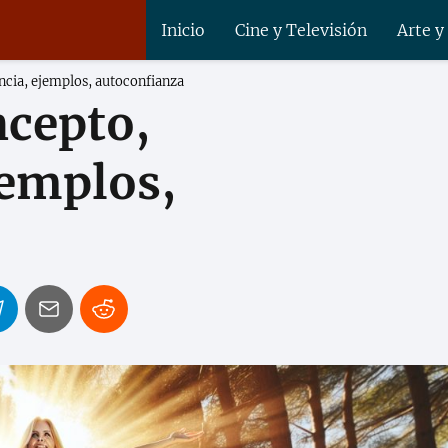
Inicio
Cine y Televisión
Arte y
ncia, ejemplos, autoconfianza
ncepto,
jemplos,