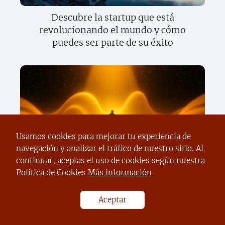
Descubre la startup que está
revolucionando el mundo y cómo
puedes ser parte de su éxito
Usamos cookies para mejorar tu experiencia de
navegación y analizar el tráfico de nuestro sitio. Al
Descubre cómo el sector privado está
continuar, aceptas el uso de cookies según nuestra
cambiando el mundo y lo que significa
Política de Cookies
Más información
para tu futuro
Aceptar