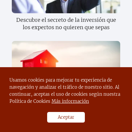
Descubre el secreto de la inversión que
los expertos no quieren que sepas
Usamos cookies para mejorar tu experiencia de
navegación y analizar el tráfico de nuestro sitio. Al
Descubre la verdad oculta sobre los
continuar, aceptas el uso de cookies según nuestra
bonos que cambiará tu forma de
Política de Cookies
Más información
invertir para siempre
Aceptar