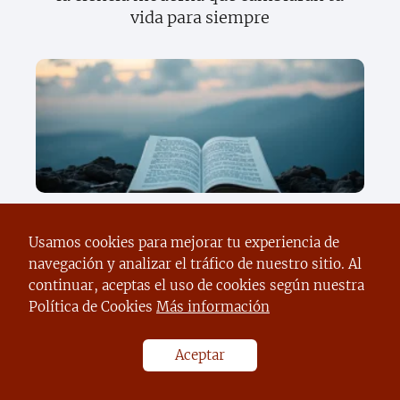
vida para siempre
Descubre el sorprendente poder del
texto científico que cambiará tu forma
Usamos cookies para mejorar tu experiencia de
de ver el mundo
navegación y analizar el tráfico de nuestro sitio. Al
continuar, aceptas el uso de cookies según nuestra
Política de Cookies
Más información
Aceptar