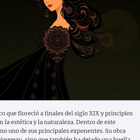
 que floreció a finales del siglo XIX y principios
n la estética y la naturaleza. Dentro de este
o uno de sus principales exponentes. Su obra
t Nouveau, sino que también ha dejado una huella