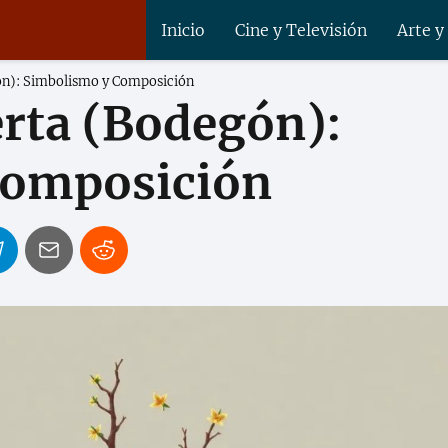
Inicio
Cine y Televisión
Arte y
ón): Simbolismo y Composición
rta (Bodegón):
Composición