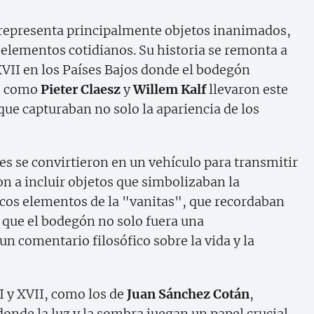
 representa principalmente objetos inanimados,
s elementos cotidianos. Su historia se remonta a
 XVII en los Países Bajos donde el bodegón
as como
Pieter Claesz
y
Willem Kalf
llevaron este
que capturaban no solo la apariencia de los
es se convirtieron en un vehículo para transmitir
 a incluir objetos que simbolizaban la
picos elementos de la "vanitas", que recordaban
o que el bodegón no solo fuera una
un comentario filosófico sobre la vida y la
I y XVII, como los de
Juan Sánchez Cotán
,
 donde la luz y la sombra juegan un papel crucial