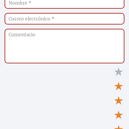
★
★
★
★