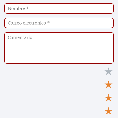
★
★
★
★