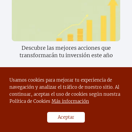
Descubre las mejores acciones que
transformarán tu inversión este año
Usamos cookies para mejorar tu experiencia de
navegación y analizar el tráfico de nuestro sitio. Al
continuar, aceptas el uso de cookies según nuestra
Política de Cookies
Más información
Aceptar
Descubre cómo convertirte en un
experto en ganancias rápidas y fáciles