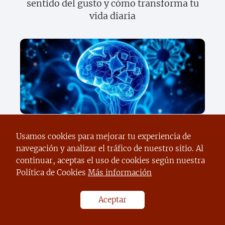
sentido del gusto y cómo transforma tu
vida diaria
Descubre los secretos sorprendentes de
Usamos cookies para mejorar tu experiencia de
la ciencia moderna que cambiarán tu
navegación y analizar el tráfico de nuestro sitio. Al
vida para siempre
continuar, aceptas el uso de cookies según nuestra
Política de Cookies
Más información
Aceptar